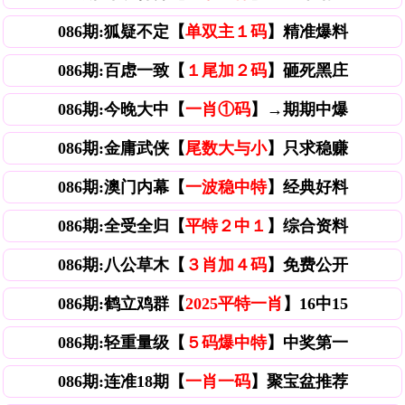
086期:狐疑不定【
单双主１码
】精准爆料
086期:百虑一致【
１尾加２码
】砸死黑庄
086期:今晚大中【
一肖①码
】→期期中爆
086期:金庸武侠【
尾数大与小
】只求稳赚
086期:澳门内幕【
一波稳中特
】经典好料
086期:全受全归【
平特２中１
】综合资料
086期:八公草木【
３肖加４码
】免费公开
086期:鹤立鸡群【
2025平特一肖
】16中15
086期:轻重量级【
５码爆中特
】中奖第一
086期:连准18期【
一肖一码
】聚宝盆推荐