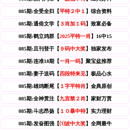
085期:全受全归【
平特２中１
】综合资料
085期:通俗文学【
３肖加１码
】致富必备
085期:鹤立鸡群【
2025平特一肖
】16中15
085期:且刊登于【
９码中大奖
】独家发布
085期:连准18期【
一肖一码
】聚宝盆推荐
085期:妻子送码【
四段特来见
】极品心水
085期:雄鸡断尾【
１字平特肖
】金典原创
085期:全神贯注【
九宫禁２肖
】家财万贯
085期:斗志昂扬【
１０暴中特
】实力理财
085期:发奋图强【
⑴波中大奖
】全网最牛