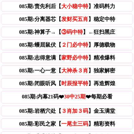
085期:责先利后【
大小稳中特
】准码料力
085期:分离器芯【
发财买五肖
】稳定中特
085期:神算子→【
③码中特
】←狂扫黑庄
085期:蠖屈鼠伏【
２门必中特
】厚德载物
085期:志得意满【
家野必中特
】精准爆料
085期:一心一意【
大神杀３肖
】独家解密
085期:闭眼听风【
时辰报平特
】再造辉煌
085期:内幕21码❤️
30中25期
❤️每期必看
085期:岩栖穴处【
３肖加３码
】金玉满堂
085期:彩民之家【
一尾主三码
】精彩资料