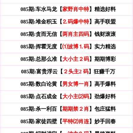
085期:车水马龙【
家野肖中特
】精选好料
085期:堆金积玉【
⒉码爆中特
】高手联盟
085期:贪而无信【
两肖主四码
】钱财滚滚
085期:挥霍无度【
⑴波博⒈码
】实力精选
085期:总那么准【
大小主２码
】期期博彩
085期:富贵浮云【
２头主2 码
】狂赚千万
085期:数白论黄【
男女博一肖
】高手爆料
085期:点石成金【
大小主⑵码
】劲爆好料
085期:杀一利百【
期期禁２肖
】包庄猛料
085期:家徒四壁【
平特⑵肖连
】妙手回春