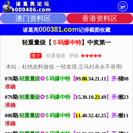
澳门资料区
香港资料区
000381.com
诸葛亮
记得截图收藏
轻重量级【
５码爆中特
】中奖第一
楼主
：轻重量级 评级:
♚♚♚♚♚
本站：杜绝改料做假.一经发现.立马封杀永不录用!
078期:
轻重量级
✪
５码爆中特
【
09.
08
.34.21.11
】
开
:猪08
准确
079期:
轻重量级
✪
５码爆中特
【
15.30.10.
23
.49
】
开
:猴23
准确
080期:
轻重量级
✪
５码爆中特
【
11
.40.32.42.25
】
开
:猴11
准确